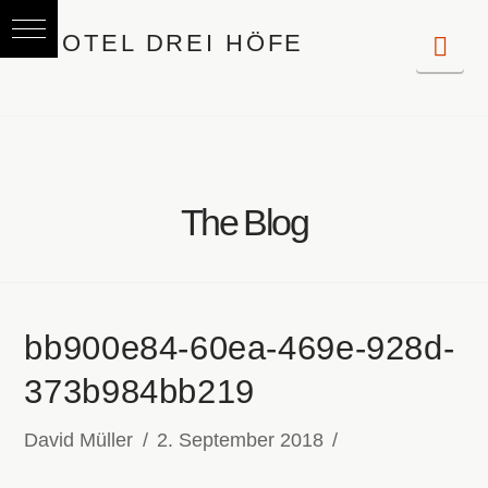
Nav
The Blog
bb900e84-60ea-469e-928d-
373b984bb219
David Müller
2. September 2018