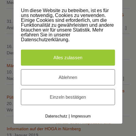
Meik Böttcher und Holger Schmidt von der Firma
[…]
Um diese Website zu betreiben, ist es für
Dachdeckermeister Willy A. Löw AG
uns notwendig, Cookies zu verwenden.
Einige Cookies sind erforderlich, um die
31. März 2019
Funktionalität zu gewährleisten und andere
Andre Dell, Michael Köpping und Fabian Weishaar decken
[…]
brauchen wir für unsere Statistik. Mehr
erfahren Sie in unserer
Datenschutzerklärung.
März 2018: Elektrifizierung
16. März 2019
Diese Woche haben die Elektriker der Firma Electric
[…]
Alles zulassen
März 2019: Arbeiten am Dach
10. März 2019
Ablehnen
Nach einem schwierigen Manöver durch das enge Hoftor
[…]
Roland Schönfeld, Kifa Paryani, Nils
Einzeln bestätigen
Pütsch und Max Becker
20. Januar 2019
Wir möchten Ihnen heute die Zimmermänner der Firma
[…]
|
Datenschutz
Impressum
Januar 2019: Inspiration und
Information auf der HOGA in Nürnberg
13. Januar 2019