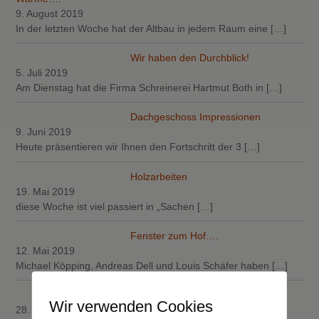
9. August 2019
In der letzten Woche hat der Altbau in jedem Raum eine
[…]
Wir haben den Durchblick!
5. Juli 2019
Am Dienstag hat die Firma Schreinerei Hartmut Both in
[…]
Dachgeschoss Impressionen
9. Juni 2019
Heute präsentieren wir Ihnen den Fortschritt der 3
[…]
Holzarbeiten
19. Mai 2019
diese Woche ist viel passiert in „Sachen
[…]
Fenster zum Hof….
12. Mai 2019
Michael Köpping, Andreas Dell und Louis Schäfer haben
[…]
Firma Walter Lewalter
Wir verwenden Cookies
28. April 2019