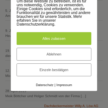
Um diese Website zu betreiben, ist es für
uns notwendig, Cookies zu verwenden.
Wir haben den Durchblick!
Einige Cookies sind erforderlich, um die
5. Juli 2019
Funktionalität zu gewährleisten und andere
Am Dienstag hat die Firma Schreinerei Hartmut Both in
[…]
brauchen wir für unsere Statistik. Mehr
erfahren Sie in unserer
Datenschutzerklärung.
Dachgeschoss Impressionen
9. Juni 2019
Heute präsentieren wir Ihnen den Fortschritt der 3
[…]
Alles zulassen
Holzarbeiten
19. Mai 2019
Ablehnen
diese Woche ist viel passiert in „Sachen
[…]
Fenster zum Hof….
Einzeln bestätigen
12. Mai 2019
Michael Köpping, Andreas Dell und Louis Schäfer haben
[…]
|
Datenschutz
Impressum
Firma Walter Lewalter
28. April 2019
Meik Böttcher und Holger Schmidt von der Firma
[…]
Dachdeckermeister Willy A. Löw AG