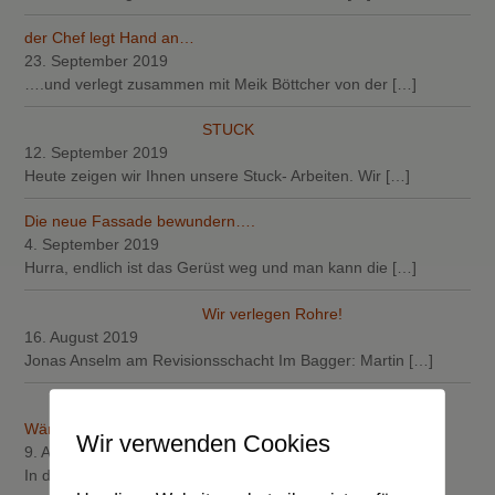
der Chef legt Hand an…
23. September 2019
….und verlegt zusammen mit Meik Böttcher von der
[…]
STUCK
12. September 2019
Heute zeigen wir Ihnen unsere Stuck- Arbeiten. Wir
[…]
Die neue Fassade bewundern….
4. September 2019
Hurra, endlich ist das Gerüst weg und man kann die
[…]
Wir verlegen Rohre!
16. August 2019
Jonas Anselm am Revisionsschacht Im Bagger: Martin
[…]
Nach den Fenstern kommt die
Wärme….
Wir verwenden Cookies
9. August 2019
In der letzten Woche hat der Altbau in jedem Raum eine
[…]