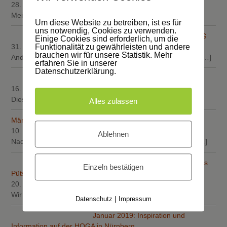
28. April 2019
Meik Böttcher und Holger Schmidt von der Firma
[…]
Um diese Website zu betreiben, ist es für
uns notwendig, Cookies zu verwenden.
Dachdeckermeister Willy A. Löw AG
Einige Cookies sind erforderlich, um die
31. März 2019
Funktionalität zu gewährleisten und andere
brauchen wir für unsere Statistik. Mehr
Andre Dell, Michael Köpping und Fabian Weishaar decken
[…]
erfahren Sie in unserer
Datenschutzerklärung.
März 2018: Elektrifizierung
16. März 2019
Diese Woche haben die Elektriker der Firma Electric
[…]
Alles zulassen
März 2019: Arbeiten am Dach
10. März 2019
Ablehnen
Nach einem schwierigen Manöver durch das enge Hoftor
[…]
Roland Schönfeld, Kifa Paryani, Nils
Einzeln bestätigen
Pütsch und Max Becker
20. Januar 2019
Wir möchten Ihnen heute die Zimmermänner der Firma
[…]
|
Datenschutz
Impressum
Januar 2019: Inspiration und
Information auf der HOGA in Nürnberg