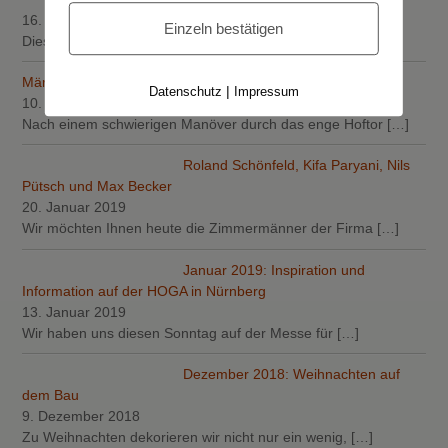
16. März 2019
Einzeln bestätigen
Diese Woche haben die Elektriker der Firma Electric
[…]
März 2019: Arbeiten am Dach
|
Datenschutz
Impressum
10. März 2019
Nach einem schwierigen Manöver durch das enge Hoftor
[…]
Roland Schönfeld, Kifa Paryani, Nils
Pütsch und Max Becker
20. Januar 2019
Wir möchten Ihnen heute die Zimmermänner der Firma
[…]
Januar 2019: Inspiration und
Information auf der HOGA in Nürnberg
13. Januar 2019
Wir haben uns diesen Sonntag auf der Messe für
[…]
Dezember 2018: Weihnachten auf
dem Bau
9. Dezember 2018
Zu Weihnachten dekorieren wir nicht nur ein wenig,
[…]