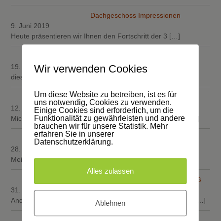
Dachgeschoss Impressionen
9. Juni 2019
Heute präsentieren wir Ihnen den Fortschritt der 3
[…]
Holzarbeiten
Wir verwenden Cookies
19. Mai 2019
diese Woche ist viel passiert in „Sachen
[…]
Um diese Website zu betreiben, ist es für
Fenster zum Hof….
uns notwendig, Cookies zu verwenden.
12. Mai 2019
Einige Cookies sind erforderlich, um die
Funktionalität zu gewährleisten und andere
Michael Köpping, Andreas Dell und Louis Schäfer haben
[…]
brauchen wir für unsere Statistik. Mehr
erfahren Sie in unserer
Firma Walter Lewalter
Datenschutzerklärung.
28. April 2019
Meik Böttcher und Holger Schmidt von der Firma
[…]
Alles zulassen
Dachdeckermeister Willy A. Löw AG
31. März 2019
Andre Dell, Michael Köpping und Fabian Weishaar decken
[…]
Ablehnen
März 2018: Elektrifizierung