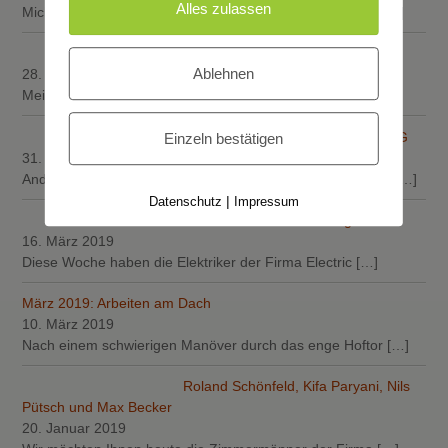
Alles zulassen
Michael Köpping, Andreas Dell und Louis Schäfer haben
[…]
Firma Walter Lewalter
Ablehnen
28. April 2019
Meik Böttcher und Holger Schmidt von der Firma
[…]
Dachdeckermeister Willy A. Löw AG
Einzeln bestätigen
31. März 2019
Andre Dell, Michael Köpping und Fabian Weishaar decken
[…]
|
Datenschutz
Impressum
März 2018: Elektrifizierung
16. März 2019
Diese Woche haben die Elektriker der Firma Electric
[…]
März 2019: Arbeiten am Dach
10. März 2019
Nach einem schwierigen Manöver durch das enge Hoftor
[…]
Roland Schönfeld, Kifa Paryani, Nils
Pütsch und Max Becker
20. Januar 2019