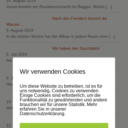
16. August 2019
Jonas Anselm am Revisionsschacht Im Bagger: Martin
[…]
Nach den Fenstern kommt die
Wärme….
9. August 2019
In der letzten Woche hat der Altbau in jedem Raum eine
[…]
Wir haben den Durchblick!
5. Juli 2019
Am Dienstag hat die Firma Schreinerei Hartmut Both in
[…]
Wir verwenden Cookies
Dachgeschoss Impressionen
9. Juni 2019
Heute präsentieren wir Ihnen den Fortschritt der 3
[…]
Um diese Website zu betreiben, ist es für
uns notwendig, Cookies zu verwenden.
Einige Cookies sind erforderlich, um die
Holzarbeiten
Funktionalität zu gewährleisten und andere
19. Mai 2019
brauchen wir für unsere Statistik. Mehr
diese Woche ist viel passiert in „Sachen
[…]
erfahren Sie in unserer
Datenschutzerklärung.
Fenster zum Hof….
12. Mai 2019